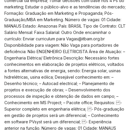
comercial da empresa; Tomar decisões com base nos 4 Ps do
marketing; Estudar o público-alvo e as tendências do mercado;
Formação: Graduação em Marketing e Propaganda; Pós-
Graduação/MBA em Marketing. Número de vagas: 01 Cidade:
MANAUS Estado: Amazonas País: BRASIL Tipo de Contrato: CLT
Salário Mensal: Faixa Salarial: Outro Onde encaminhar o
currículo: Enviar curriculum para
Vagas@itbam.org.br
Disponibilidade para viagem: Não Vaga para portadores de
deficiência: Não ENGENHEIRO ELETRICISTA Área de Atuação: –
Engenharia Elétrica/ Eletrônica Descrição: Necessário fortes
conhecimentos em elaboração de projetos elétricos, voltados
a fontes alternativas de energia, sendo: Energia solar, usinas
hidrelétricas, usina eólica; Desejável conhecimento em: –
Desenho técnico; – Autocad electrical; – Planejamento de
projetos e execução de obras; – Desenvolvimento dos
processos de inspeção e obtenção de dados em campo; –
Conhecimento em MS Project; – Pacote office; Requisitos: -
Superior completo em engenharia elétrica; - Pós-graduação
em gestão de projetos será um diferencial; – Conhecimento
em software PVsyst será um diferencial; - Experiência
anterior na função. Número de vagas: 01 Cidade: MANAUS