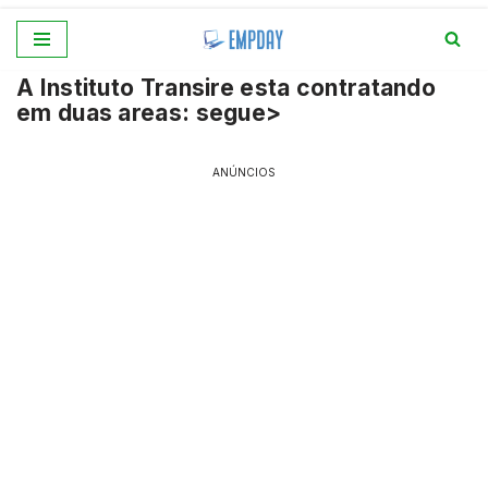
Pular
A Instituto Transire esta contratando
para
em duas areas: segue>
o
conteúdo
ANÚNCIOS