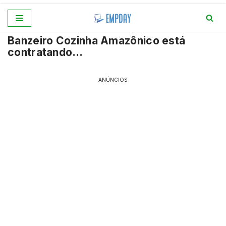
Pular
Banzeiro Cozinha Amazônico está
para
contratando…
o
conteúdo
ANÚNCIOS