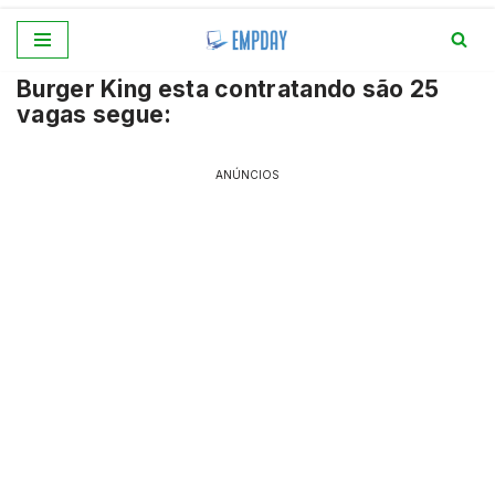
Pular
Burger King esta contratando são 25
para
vagas segue:
o
conteúdo
ANÚNCIOS