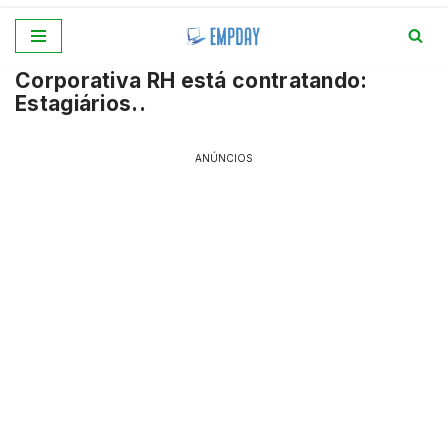
Pular
Corporativa RH está contratando:
para
Estagiários..
o
conteúdo
ANÚNCIOS