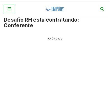
Pular
Desafio RH esta contratando:
para
Conferente
o
conteúdo
ANÚNCIOS