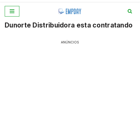
Pular
Dunorte Distribuidora esta contratando
para
o
conteúdo
ANÚNCIOS