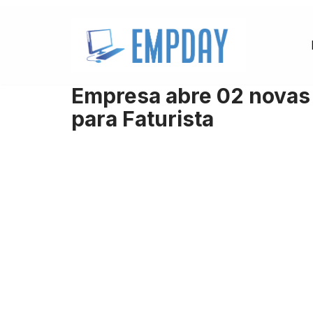
Pular
para
o
Empresa abre 02 novas
conteúdo
para Faturista