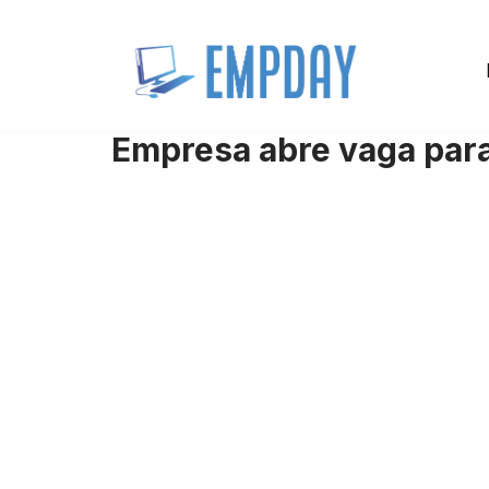
Pular
para
o
Empresa abre vaga para
conteúdo