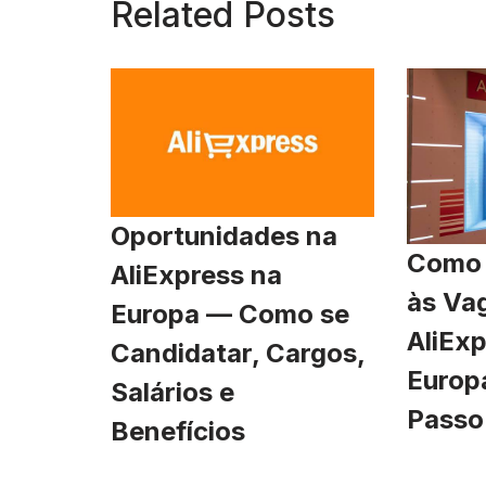
Related Posts
Oportunidades na
Como 
AliExpress na
às Va
Europa — Como se
AliExp
Candidatar, Cargos,
Europ
Salários e
Passo
Benefícios