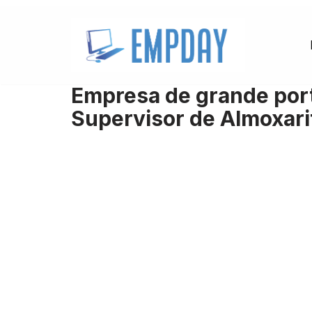
Pular
para
o
Empresa de grande port
conteúdo
Supervisor de Almoxar