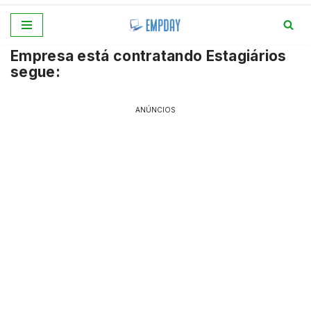
Pular
Empresa está contratando Estagiários
para
segue:
o
conteúdo
ANÚNCIOS