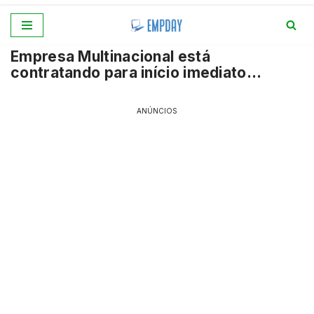
Pular
Empresa Multinacional está
para
contratando para início imediato…
o
conteúdo
ANÚNCIOS