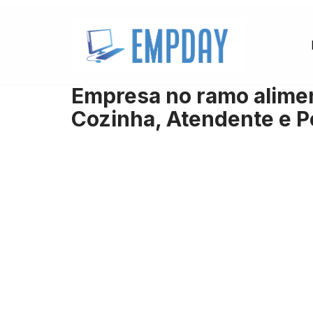
Pular
para
o
Empresa no ramo aliment
conteúdo
Cozinha, Atendente e Po