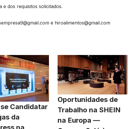
e dos requisitos solicitados.
osempresa9@gmail.com
e
hiroalimentos@gmail.com
Oportunidades de
se Candidatar
Trabalho na SHEIN
gas da
na Europa —
ress na