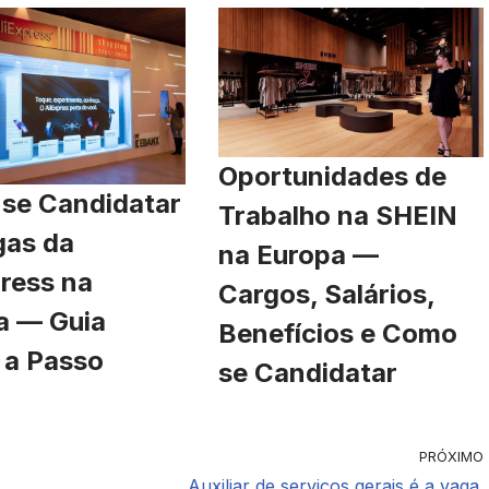
Oportunidades de
se Candidatar
Trabalho na SHEIN
gas da
na Europa —
ress na
Cargos, Salários,
a — Guia
Benefícios e Como
 a Passo
se Candidatar
PRÓXIMO
Auxiliar de serviços gerais é a vaga.