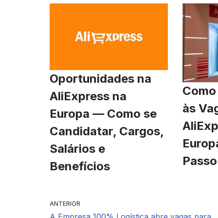
Oportunidades na
Como 
AliExpress na
às Va
Europa — Como se
AliExp
Candidatar, Cargos,
Europ
Salários e
Passo
Benefícios
ANTERIOR
A Empresa 100% Logística abre vagas para