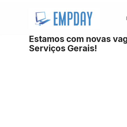
Pular
para
o
Estamos com novas vaga
conteúdo
Serviços Gerais!