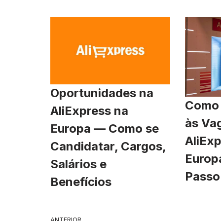
Oportunidades na
Como 
AliExpress na
às Va
Europa — Como se
AliExp
Candidatar, Cargos,
Europ
Salários e
Passo
Benefícios
ANTERIOR