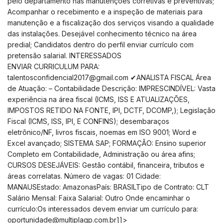
pelo departamento nas manutenções corretivas e preventivas;
Acompanhar o recebimento e a inspeção de materiais para
manutenção e a fiscalização dos serviços visando a qualidade
das instalações. Desejável conhecimento técnico na área
predial; Candidatos dentro do perfil enviar currículo com
pretensão salarial. INTERESSADOS
ENVIAR CURRICULUM PARA:
talentosconfidencial2017@gmail.com
✔ANALISTA FISCAL Área
de Atuação: – Contabilidade Descrição: IMPRESCINDÍVEL: Vasta
experiência na área fiscal (ICMS, ISS E ATUALIZAÇÕES,
IMPOSTOS RETIDO NA FONTE, IPI, DCTF, DCOMP,); Legislação
Fiscal (ICMS, ISS, IPI, E CONFINS); desembaraços
eletrônico/NF, livros fiscais, noemas em ISO 9001; Word e
Excel avançado; SISTEMA SAP; FORMAÇÃO: Ensino superior
Completo em Contabilidade, Administração ou área afins;
CURSOS DESEJÁVEIS: Gestão contábil, financeira, tributos e
áreas correlatas. Número de vagas: 01 Cidade:
MANAUSEstado: AmazonasPaís: BRASILTipo de Contrato: CLT
Salário Mensal: Faixa Salarial: Outro Onde encaminhar o
currículo:Os interessados devem enviar um currículo para:
oportunidade@multiplagp.com.br
]]>