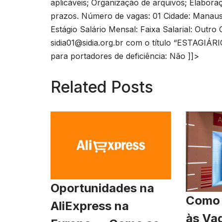
aplicáveis; Organização de arquivos; Elabor
prazos. Número de vagas: 01 Cidade: Manaus
Estágio Salário Mensal: Faixa Salarial: Outro
sidia01@sidia.org.br
com o título “ESTAGIÁRIO
para portadores de deficiência: Não ]]>
Related Posts
Oportunidades na
Como 
AliExpress na
às Va