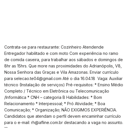
Contrata-se para restaurante: Cozinheiro Atendende
Entregador habilitado e com moto Com experiência no ramo
de comida caseira, para trabalhar aos sábados e domingos de
8hr as 15hrs. Que more nas proximidades do Adrianópolis, V8,
Nossa Senhora das Graças e Vila Amazonas. Enviar currículo
para
selecao.te04@gmail.com
Até o dia 16.04.18
Vaga: Auxiliar
técnico (Instalação de serviços) Pré-requisitos: * Ensino Médio
Completo / Técnico em Eletrônica ou Telecomunicação
/Informática * CNH – categoria B Habilidades: * Bom
Relacionamento * Interpessoal; * Pró Atividade; * Boa
Comunicação; * Organização; NÃO EXIGIMOS EXPERIÊNCIA.
Candidatos que atendam o perfil devem encaminhar currículo
para o e-mail:
rh@afline.com.br
destacando a vaga no assunto.