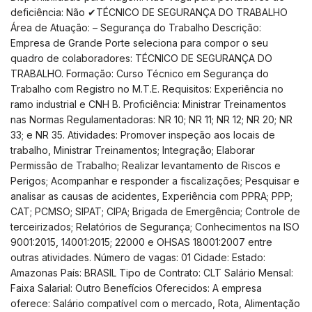
deficiência: Não ✔TÉCNICO DE SEGURANÇA DO TRABALHO
Área de Atuação: – Segurança do Trabalho Descrição:
Empresa de Grande Porte seleciona para compor o seu
quadro de colaboradores: TÉCNICO DE SEGURANÇA DO
TRABALHO. Formação: Curso Técnico em Segurança do
Trabalho com Registro no M.T.E. Requisitos: Experiência no
ramo industrial e CNH B. Proficiência: Ministrar Treinamentos
nas Normas Regulamentadoras: NR 10; NR 11; NR 12; NR 20; NR
33; e NR 35. Atividades: Promover inspeção aos locais de
trabalho, Ministrar Treinamentos; Integração; Elaborar
Permissão de Trabalho; Realizar levantamento de Riscos e
Perigos; Acompanhar e responder a fiscalizações; Pesquisar e
analisar as causas de acidentes, Experiência com PPRA; PPP;
CAT; PCMSO; SIPAT; CIPA; Brigada de Emergência; Controle de
terceirizados; Relatórios de Segurança; Conhecimentos na ISO
9001:2015, 14001:2015; 22000 e OHSAS 18001:2007 entre
outras atividades. Número de vagas: 01 Cidade: Estado:
Amazonas País: BRASIL Tipo de Contrato: CLT Salário Mensal:
Faixa Salarial: Outro Benefícios Oferecidos: A empresa
oferece: Salário compatível com o mercado, Rota, Alimentação