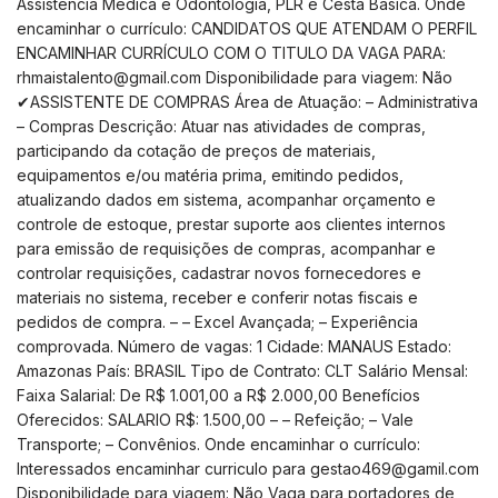
Assistência Médica e Odontologia, PLR e Cesta Básica. Onde
encaminhar o currículo: CANDIDATOS QUE ATENDAM O PERFIL
ENCAMINHAR CURRÍCULO COM O TITULO DA VAGA PARA:
rhmaistalento@gmail.com
Disponibilidade para viagem: Não
✔ASSISTENTE DE COMPRAS Área de Atuação: – Administrativa
– Compras Descrição: Atuar nas atividades de compras,
participando da cotação de preços de materiais,
equipamentos e/ou matéria prima, emitindo pedidos,
atualizando dados em sistema, acompanhar orçamento e
controle de estoque, prestar suporte aos clientes internos
para emissão de requisições de compras, acompanhar e
controlar requisições, cadastrar novos fornecedores e
materiais no sistema, receber e conferir notas fiscais e
pedidos de compra. – – Excel Avançada; – Experiência
comprovada. Número de vagas: 1 Cidade: MANAUS Estado:
Amazonas País: BRASIL Tipo de Contrato: CLT Salário Mensal:
Faixa Salarial: De R$ 1.001,00 a R$ 2.000,00 Benefícios
Oferecidos: SALARIO R$: 1.500,00 – – Refeição; – Vale
Transporte; – Convênios. Onde encaminhar o currículo:
Interessados encaminhar curriculo para
gestao469@gamil.com
Disponibilidade para viagem: Não Vaga para portadores de