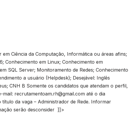
r em Ciência da Computação, Informática ou áreas afins;
6; Conhecimento em Linux; Conhecimento em
to em SQL Server; Monitoramento de Redes; Conhecimento
imento a usuário (Helpdesk); Desejável: Inglês
eus; CNH B Somente os candidatos que atendam o perfil,
e-mail:
recrutamentoam.rh@gmail.com
até o dia
ítulo da vaga – Administrador de Rede. Informar
ormação serão desconsider
]]>