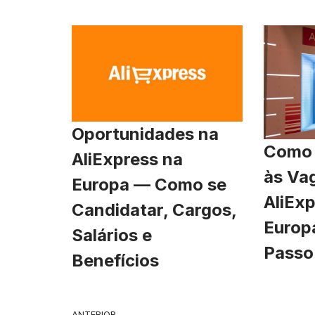
Oportunidades na
Como 
AliExpress na
às Va
Europa — Como se
AliExp
Candidatar, Cargos,
Europ
Salários e
Passo
Benefícios
ANTERIOR