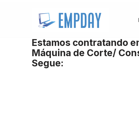
Pular
para
o
Estamos contratando em
conteúdo
Máquina de Corte/ Cons
Segue: