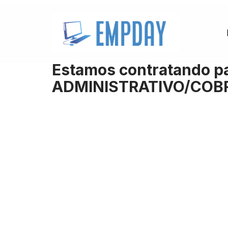
Pular
para
o
Estamos contratando pa
conteúdo
ADMINISTRATIVO/CO