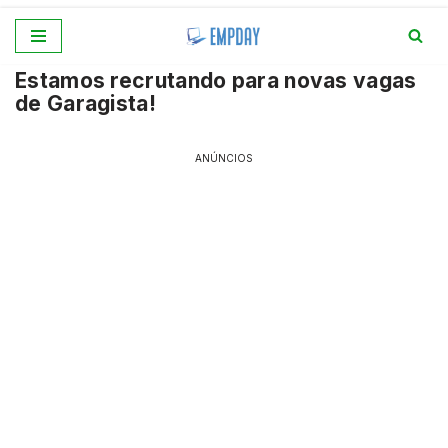
Pular
Estamos recrutando para novas vagas
para
de Garagista!
o
conteúdo
ANÚNCIOS