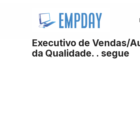
Pular
para
o
Executivo de Vendas/Aux
conteúdo
da Qualidade. . segue