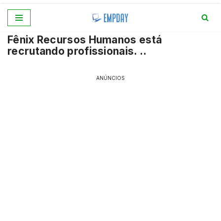
Pular
Fênix Recursos Humanos está
para
recrutando profissionais. ..
o
conteúdo
ANÚNCIOS