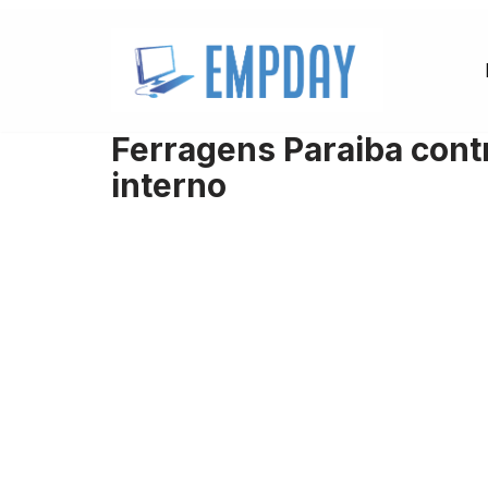
Pular
para
o
Ferragens Paraiba cont
conteúdo
interno