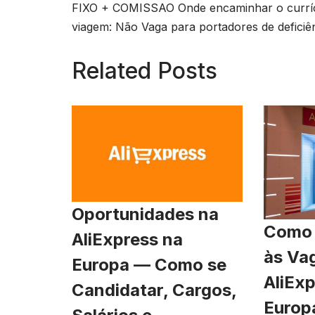
FIXO + COMISSAO Onde encaminhar o currí
viagem: Não Vaga para portadores de deficiên
Related Posts
Oportunidades na
Como 
AliExpress na
às Va
Europa — Como se
AliExp
Candidatar, Cargos,
Europ