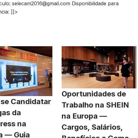
culo:
selecam2016@gmail.com
Disponibilidade para
cia: ]]>
Oportunidades de
se Candidatar
Trabalho na SHEIN
gas da
na Europa —
ress na
Cargos, Salários,
a — Guia