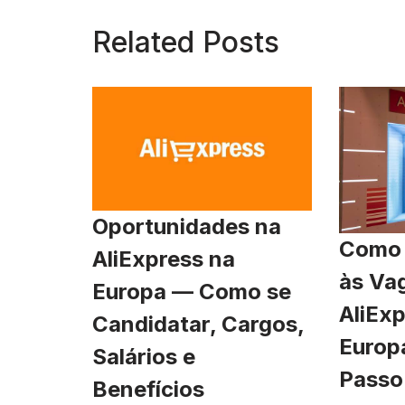
Related Posts
Oportunidades na
Como 
AliExpress na
às Va
Europa — Como se
AliExp
Candidatar, Cargos,
Europ
Salários e
Passo
Benefícios