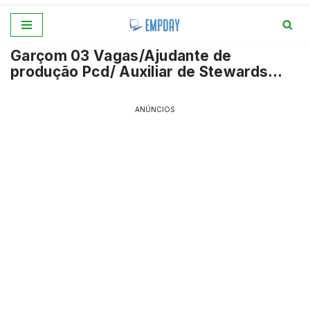
Pular
Garçom 03 Vagas/Ajudante de
para
produção Pcd/ Auxiliar de Stewards…
o
conteúdo
ANÚNCIOS