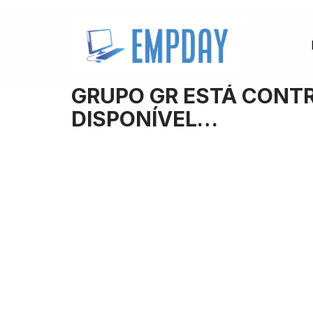
Pular
para
o
GRUPO GR ESTÁ CONT
conteúdo
DISPONÍVEL…