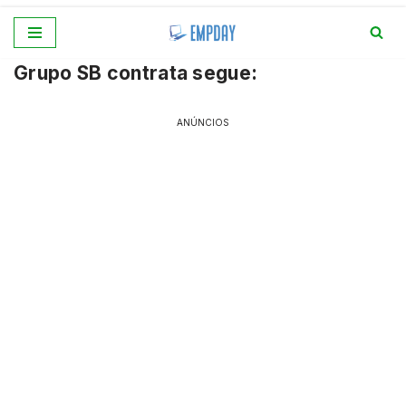
Pular
Grupo SB contrata segue:
para
o
conteúdo
ANÚNCIOS