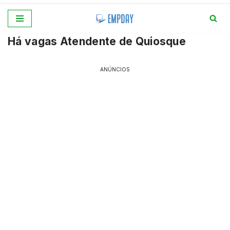
Pular
Há vagas Atendente de Quiosque
para
o
conteúdo
ANÚNCIOS