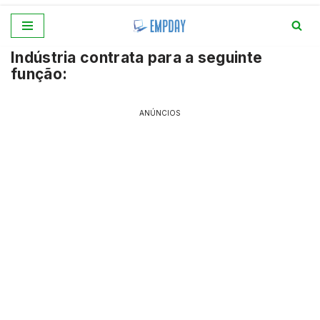
Pular
Indústria contrata para a seguinte
para
função:
o
conteúdo
ANÚNCIOS