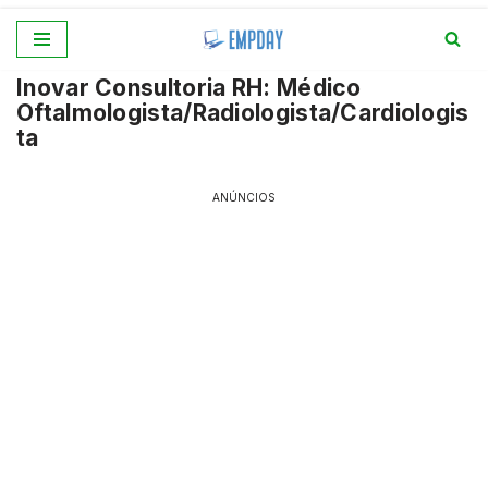
Pular
Inovar Consultoria RH: Médico
para
Oftalmologista/Radiologista/Cardiologis
o
ta
conteúdo
ANÚNCIOS