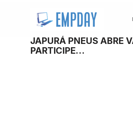
Pular
para
o
JAPURÁ PNEUS ABRE V
conteúdo
PARTICIPE…