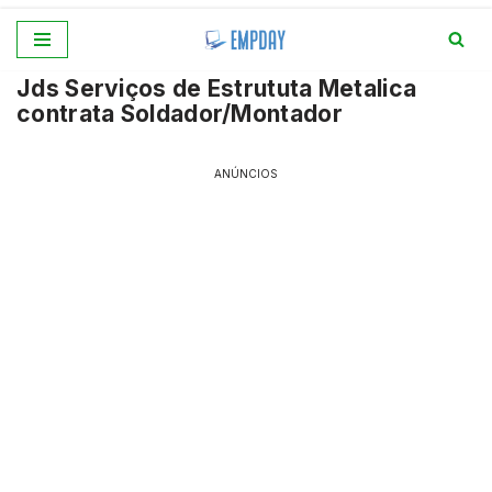
Pular
Jds Serviços de Estrututa Metalica
para
contrata Soldador/Montador
o
conteúdo
ANÚNCIOS