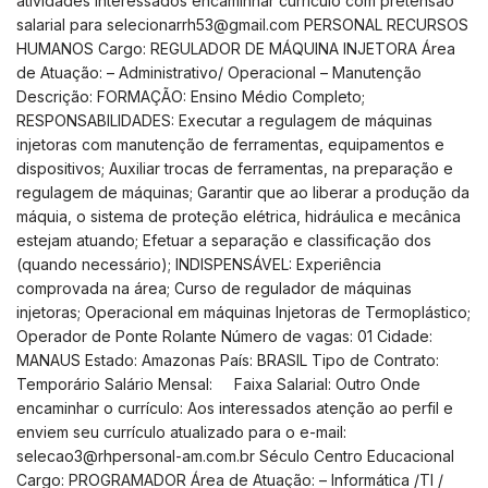
atividades Interessados encaminhar currículo com pretensão
salarial para
selecionarrh53@gmail.com
PERSONAL RECURSOS
HUMANOS Cargo: REGULADOR DE MÁQUINA INJETORA Área
de Atuação: – Administrativo/ Operacional – Manutenção
Descrição: FORMAÇÃO: Ensino Médio Completo;
RESPONSABILIDADES: Executar a regulagem de máquinas
injetoras com manutenção de ferramentas, equipamentos e
dispositivos; Auxiliar trocas de ferramentas, na preparação e
regulagem de máquinas; Garantir que ao liberar a produção da
máquia, o sistema de proteção elétrica, hidráulica e mecânica
estejam atuando; Efetuar a separação e classificação dos
(quando necessário); INDISPENSÁVEL: Experiência
comprovada na área; Curso de regulador de máquinas
injetoras; Operacional em máquinas Injetoras de Termoplástico;
Operador de Ponte Rolante Número de vagas: 01 Cidade:
MANAUS Estado: Amazonas País: BRASIL Tipo de Contrato:
Temporário Salário Mensal: Faixa Salarial: Outro Onde
encaminhar o currículo: Aos interessados atenção ao perfil e
enviem seu currículo atualizado para o e-mail:
selecao3@rhpersonal-am.com.br
Século Centro Educacional
Cargo: PROGRAMADOR Área de Atuação: – Informática /TI /