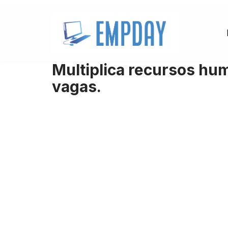
Pular
para
o
Multiplica recursos hu
conteúdo
vagas.