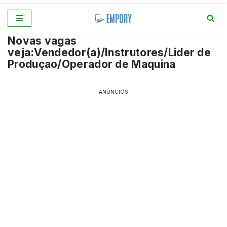
Pular
Novas vagas
para
veja:Vendedor(a)/Instrutores/Lider de
o
Produçao/Operador de Maquina
conteúdo
ANÚNCIOS