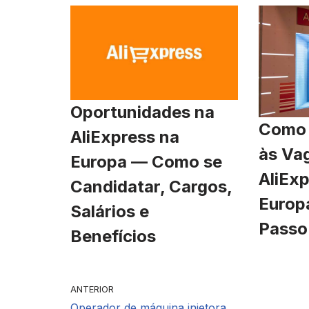
Oportunidades na
Como 
AliExpress na
às Va
Europa — Como se
AliExp
Candidatar, Cargos,
Europ
Salários e
Passo
Benefícios
ANTERIOR
Operador de máquina injetora ….