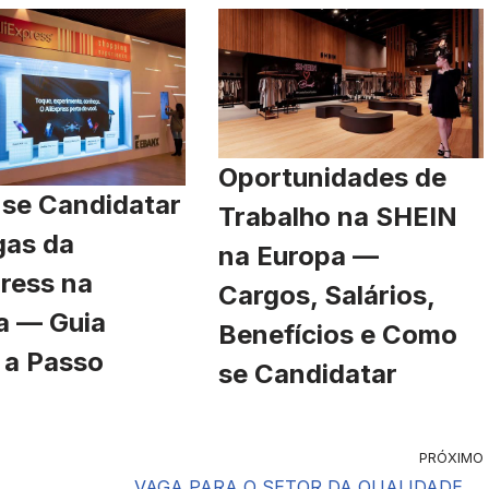
Oportunidades de
se Candidatar
Trabalho na SHEIN
gas da
na Europa —
ress na
Cargos, Salários,
a — Guia
Benefícios e Como
 a Passo
se Candidatar
PRÓXIMO
VAGA PARA O SETOR DA QUALIDADE …