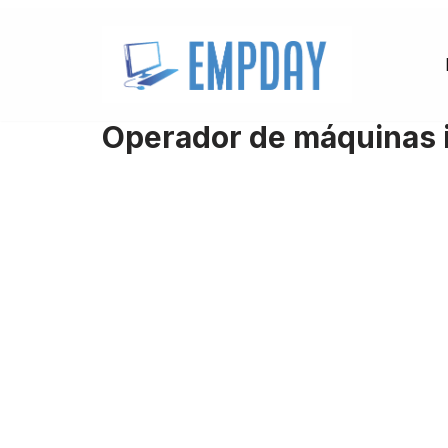
Pular
para
o
Operador de máquinas i
conteúdo