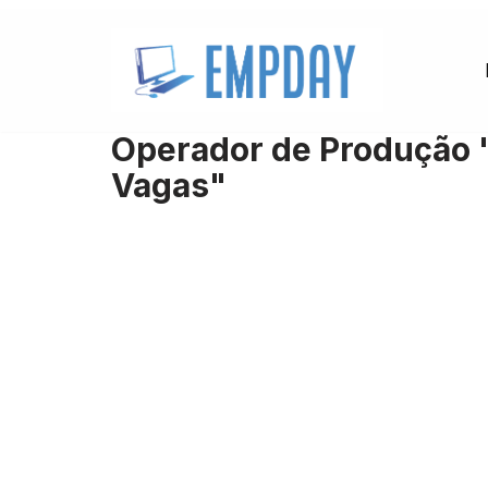
Pular
para
o
Operador de Produção 
conteúdo
Vagas"