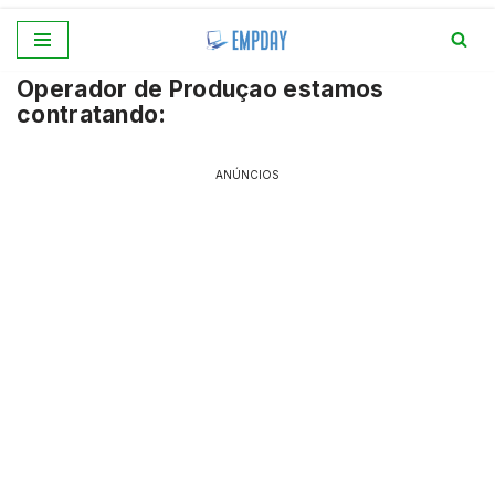
Pular
Operador de Produçao estamos
para
contratando:
o
conteúdo
ANÚNCIOS