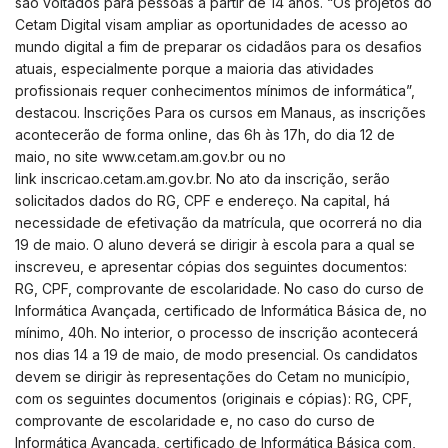
são voltados para pessoas a partir de 14 anos. “Os projetos do
Cetam Digital visam ampliar as oportunidades de acesso ao
mundo digital a fim de preparar os cidadãos para os desafios
atuais, especialmente porque a maioria das atividades
profissionais requer conhecimentos mínimos de informática”,
destacou. Inscrições Para os cursos em Manaus, as inscrições
acontecerão de forma online, das 6h às 17h, do dia 12 de
maio, no site www.cetam.am.gov.br ou no
link inscricao.cetam.am.gov.br. No ato da inscrição, serão
solicitados dados do RG, CPF e endereço. Na capital, há
necessidade de efetivação da matrícula, que ocorrerá no dia
19 de maio. O aluno deverá se dirigir à escola para a qual se
inscreveu, e apresentar cópias dos seguintes documentos:
RG, CPF, comprovante de escolaridade. No caso do curso de
Informática Avançada, certificado de Informática Básica de, no
mínimo, 40h.
No interior, o processo de inscrição acontecerá
nos dias 14 a 19 de maio, de modo presencial. Os candidatos
devem se dirigir às representações do Cetam no município,
com os seguintes documentos (originais e cópias): RG, CPF,
comprovante de escolaridade e, no caso do curso de
Informática Avançada, certificado de Informática Básica com,