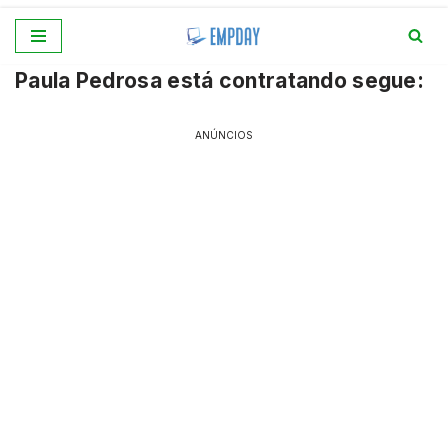
Pular
Paula Pedrosa está contratando segue:
para
o
conteúdo
ANÚNCIOS