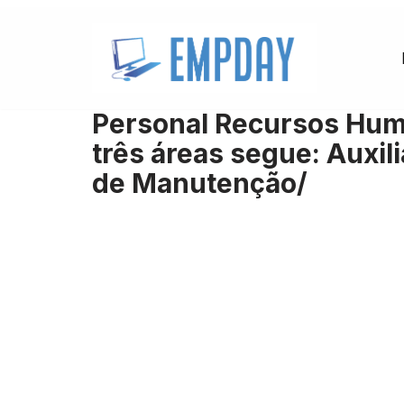
Pular
para
o
Personal Recursos Hum
conteúdo
três áreas segue: Auxi
de Manutenção/