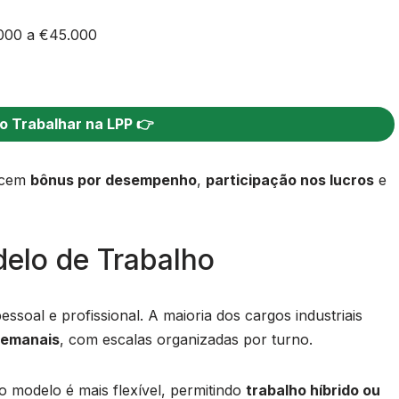
.000 a €45.000
o Trabalhar na LPP 👉
recem
bônus por desempenho
,
participação nos lucros
e
delo de Trabalho
essoal e profissional. A maioria dos cargos industriais
semanais
, com escalas organizadas por turno.
 o modelo é mais flexível, permitindo
trabalho híbrido ou