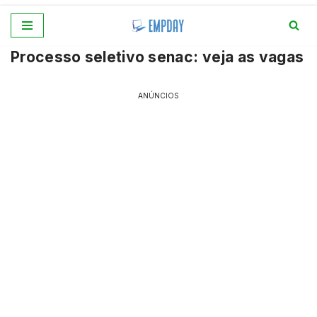
Pular
Processo seletivo senac: veja as vagas
para
o
conteúdo
ANÚNCIOS