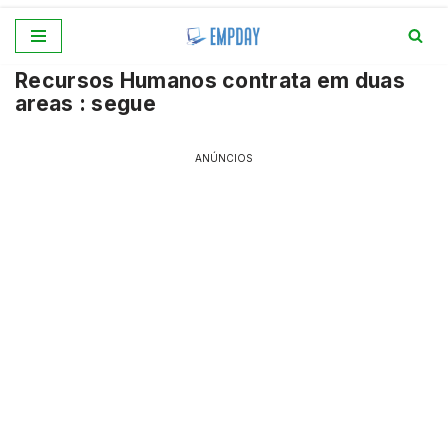
Pular
Recursos Humanos contrata em duas
para
areas : segue
o
conteúdo
ANÚNCIOS