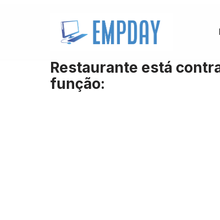
Pular
para
o
Restaurante está contr
conteúdo
função: