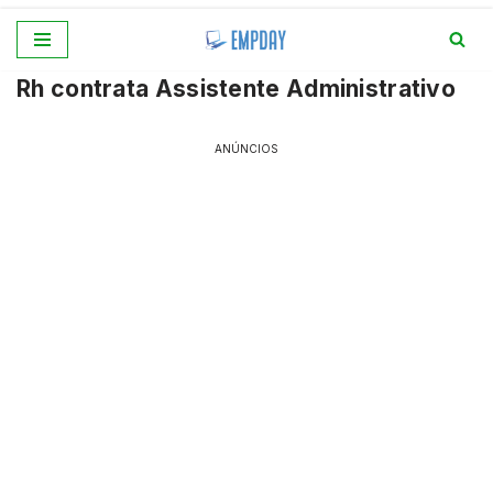
Pular
Rh contrata Assistente Administrativo
para
o
conteúdo
ANÚNCIOS