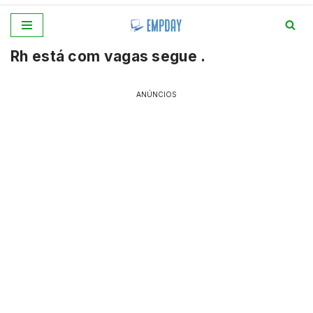
Pular
Rh está com vagas segue .
para
o
conteúdo
ANÚNCIOS